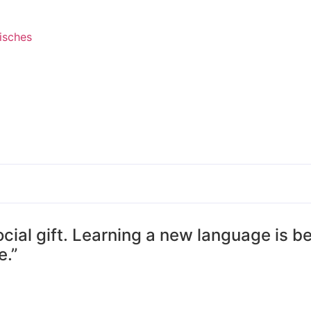
isches
 social gift. Learning a new language is
e.”