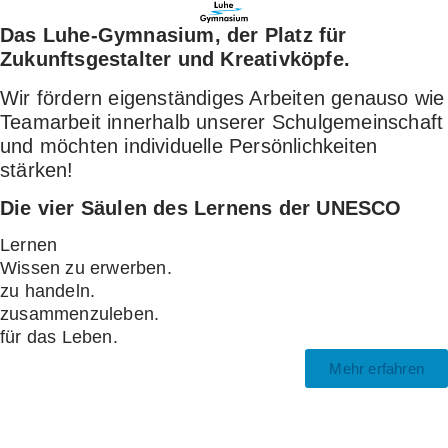
Das Luhe-Gymnasium, der Platz für
Zukunftsgestalter und Kreativköpfe.
Wir fördern eigenständiges Arbeiten genauso wie
Teamarbeit innerhalb unserer Schulgemeinschaft
und möchten individuelle Persönlichkeiten
stärken!
Die vier Säulen des Lernens der UNESCO
Lernen
W
i
s
s
e
n
z
u
e
r
w
e
r
b
e
n
.
z
u
h
a
n
d
e
l
n
.
z
u
s
a
m
m
e
n
z
u
l
e
b
e
n
.
f
ü
r
d
a
s
L
e
b
e
n
.
Mehr erfahren