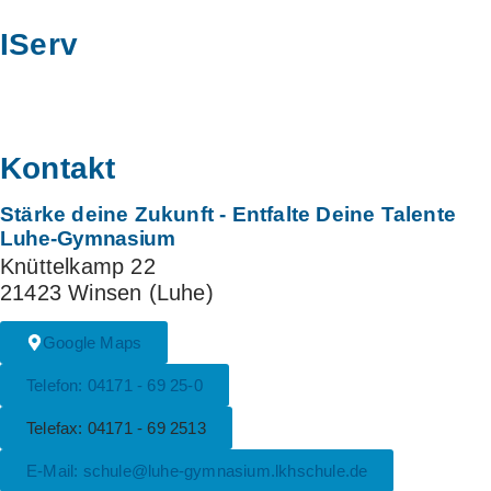
IServ
Kontakt
Stärke deine Zukunft
- Entfalte Deine Talente
Luhe-Gymnasium
Knüttelkamp 22
21423 Winsen (Luhe)
Google Maps
Telefon: 04171 - 69 25-0
Telefax: 04171 - 69 2513
E-Mail: schule@luhe-gymnasium.lkhschule.de