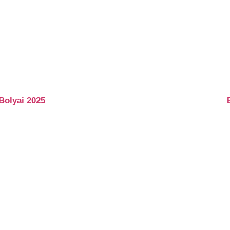
Bolyai 2025
E ZUKUNFT
- ENTFALTE 
71 - 69 25-0
Montag bis Donners
71 - 69 2513
8:00 bis 15:00 Uhr
le@luhe-
Freitag
khschule.de