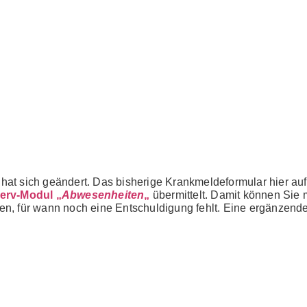
8:00 bis 14:00 Uhr
 Winsen
Impressum
Datenschutz
t sich geändert. Das bisherige Krankmeldeformular hier auf d
serv-Modul „
Abwesenheiten
„
übermittelt. Damit können Sie 
, für wann noch eine Entschuldigung fehlt. Eine ergänzende s
.