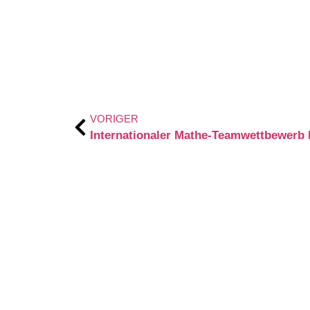
VORIGER
Internationaler Mathe-Teamwettbewerb 
STÄRKE DEIN
Luhe-Gymnasium
Telefon: 041
Telefax: 041
Knüttelkamp 22
E-Mail: schu
21423 Winsen (Luhe)
gymnasium.l