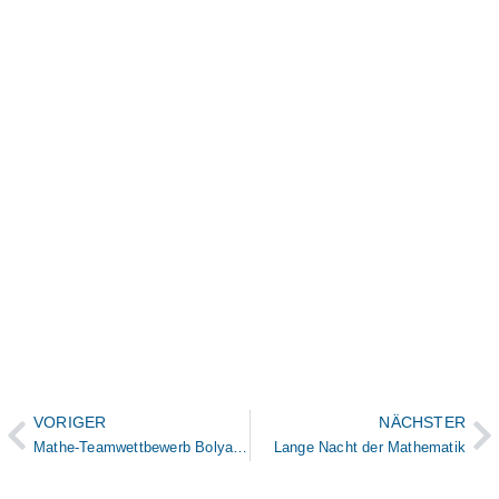
VORIGER
NÄCHSTER
Mathe-Teamwettbewerb Bolyai25 – Anmeldung bis zum 30. Oktober
Lange Nacht der Mathematik